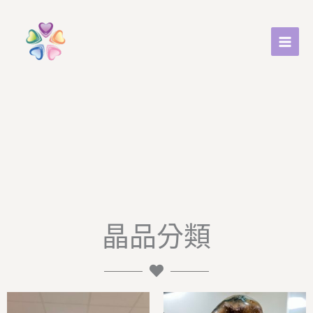
跳
至
主
要
內
容
晶品分類