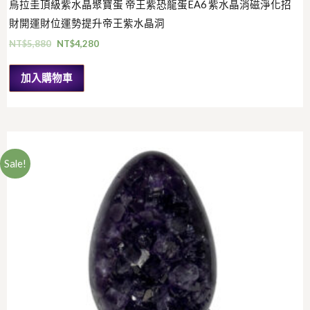
烏拉圭頂級紫水晶聚寶蛋 帝王紫恐龍蛋EA6 紫水晶消磁淨化招
財開運財位運勢提升帝王紫水晶洞
NT$
5,880
NT$
4,280
加入購物車
Sale!