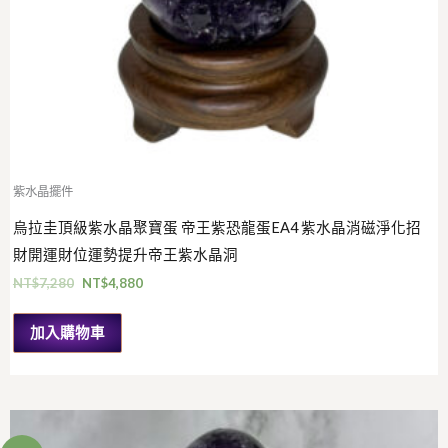
紫水晶擺件
烏拉圭頂級紫水晶聚寶蛋 帝王紫恐龍蛋EA4 紫水晶消磁淨化招
財開運財位運勢提升帝王紫水晶洞
NT$
7,280
NT$
4,880
加入購物車