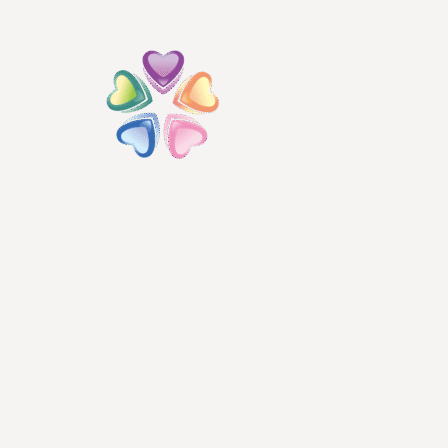
跳
至
主
要
內
容