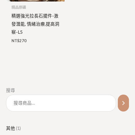
精品原礦
精選強光拉長石擺件-激
發潛能, 情緒治療,提高洞
察-L5
NT$
270
1
3
1
1
5
1
搜尋
個
個
個
2
0
6
產
產
產
個
個
個
品
品
品
產
產
產
品
品
品
其他
1