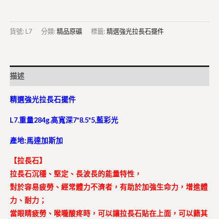
貨號:
L7
分類:
精品原礦
標籤:
精選強光拉長石擺件
描述
精選強光拉長石擺件
L7.重量284g.高寬深7*8.5*5,藍彩光
產地:馬達加斯加
【拉長石】
拉長石沉穩、堅定、長波長的能量特性，
對於容易疲勞、經常體力不濟者，有助於加強生命力，增進體
力、耐力；
當眼睛疲勞、喉嚨酸疼時，可以讓拉長石貼在上面，可以籍其