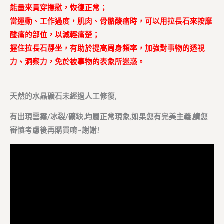
能量來貫穿撫慰，恢復正常；
當運動、工作過度，肌肉、骨骼酸痛時，可以用拉長石來按摩
酸痛的部位，以減輕痛楚；
握住拉長石靜坐，有助於提高周身頻率，加強對事物的透視
力、洞察力，免於被事物的表象所迷惑。
天然的水晶礦石未經過人工修復,
有出現雲霧/冰裂/礦缺,均屬正常現象,如果您有完美主義,請您
審慎考慮後再購買唷~謝謝!