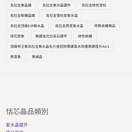
烏拉圭紫晶鎮
烏拉圭紫水晶擺件
烏拉圭綠色雪柱
烏拉圭軟糖晶鎮
烏拉圭雪柱意象水晶
烏拉圭頂級ESP紫水晶
烏拉圭黑意象水晶
特殊收藏精品
球花意象
精選強光拉長石擺件
綠色軟糖
頂級帝王紫烏拉圭紫水晶名片座招財開運風水財運業績提升AA1
黑意象
黑細晶
恬芯晶品類別
紫水晶擺件