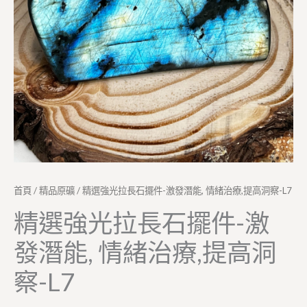
首頁
/
精品原礦
/ 精選強光拉長石擺件-激發潛能, 情緒治療,提高洞察-L7
精選強光拉長石擺件-激
發潛能, 情緒治療,提高洞
察-L7