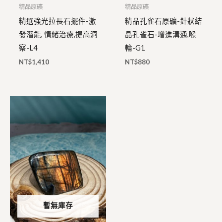
精品原礦
精品原礦
精選強光拉長石擺件-激
精品孔雀石原礦-針狀結
發潛能, 情緒治療,提高洞
晶孔雀石-增進溝通,喉
察-L4
輪-G1
NT$
1,410
NT$
880
暫無庫存