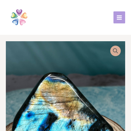
跳
至
主
要
內
容