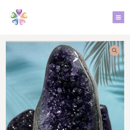
跳
至
主
要
內
容