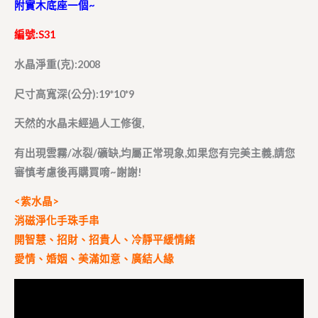
附實木底座一個~
編號:S31
水晶淨重(克):2008
尺寸高寬深(公分):19*10*9
天然的水晶未經過人工修復,
有出現雲霧/冰裂/礦缺,均屬正常現象,如果您有完美主義,請您
審慎考慮後再購買唷~謝謝!
<紫水晶>
消磁淨化手珠手串
開智慧、招財、招貴人、冷靜平緩情緒
愛情、婚姻、美滿如意、廣結人緣