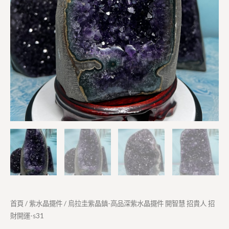
首頁
/
紫水晶擺件
/ 烏拉圭紫晶鎮-高品深紫水晶擺件 開智慧 招貴人 招
財開運-s31