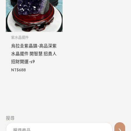
紫水晶擺件
烏拉圭紫晶鎮-高品深紫
水晶擺件 開智慧 招貴人
招財開運-s9
NT$
688
1
3
1
1
5
1
搜尋
個
個
個
2
0
6