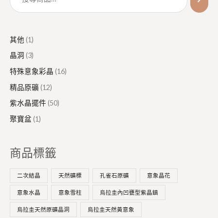
產
產
產
個
個
個
品
品
品
產
產
產
品
品
品
其他
1
晶洞
3
特殊意象彩晶
16
精品原礦
12
紫水晶擺件
50
聚寶盆
1
商品標籤
二次結晶
天然礦標
孔雀石原礦
意象晶花
意象水晶
意象雪柱
烏拉圭內凹甕型紫晶鎮
烏拉圭天然原礦晶洞
烏拉圭天然黃意象