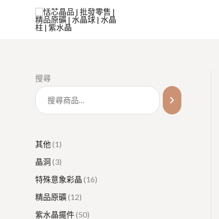
跳
至
主
要
內
容
1
3
1
1
5
1
搜尋
個
個
個
2
0
6
產
產
產
個
個
個
品
品
品
產
產
產
品
品
品
其他
1
晶洞
3
特殊意象彩晶
16
精品原礦
12
紫水晶擺件
50