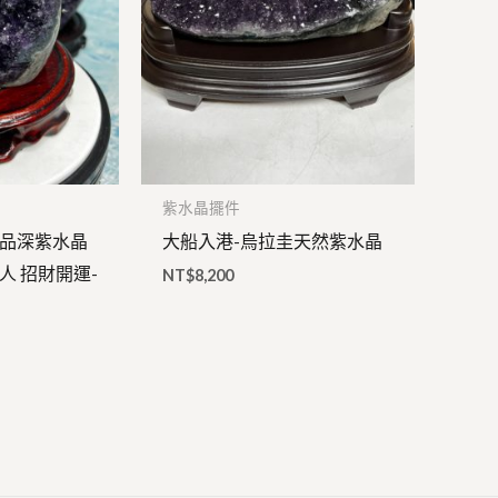
紫水晶擺件
高品深紫水晶
大船入港-烏拉圭天然紫水晶
人 招財開運-
NT$
8,200