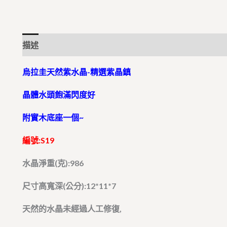
描述
烏拉圭天然紫水晶-精選紫晶鎮
晶體水頭飽滿閃度好
附實木底座一個~
編號:S19
水晶淨重(克):986
尺寸高寬深(公分):12*11*7
天然的水晶未經過人工修復,