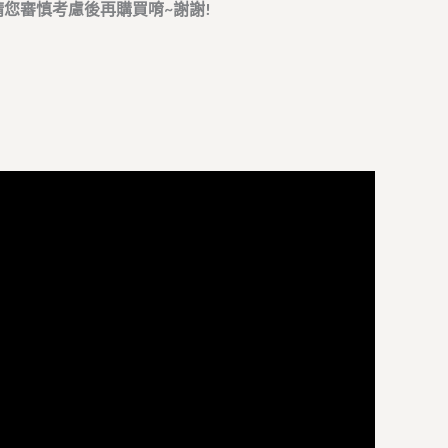
請您審慎考慮後再購買唷~謝謝!