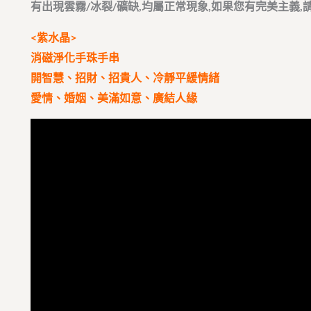
有出現雲霧/冰裂/礦缺,均屬正常現象,如果您有完美主義,
<紫水晶>
消磁淨化手珠手串
開智慧、招財、招貴人、冷靜平緩情緒
愛情、婚姻、美滿如意、廣結人緣