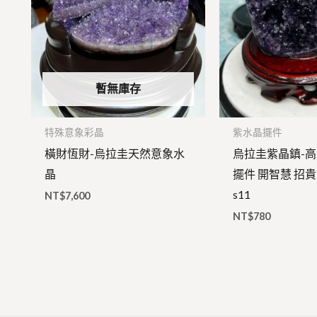
暫無庫存
特殊意象彩晶
紫水晶擺件
橫財恆財-烏拉圭天然意象水
烏拉圭紫晶鎮-
晶
擺件 開智慧 招貴
s11
NT$
7,600
NT$
780