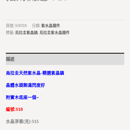
貨號:
S0018
分類:
紫水晶擺件
標籤:
烏拉圭紫晶鎮
,
烏拉圭紫水晶擺件
描述
烏拉圭天然紫水晶-精選紫晶鎮
晶體水頭飽滿閃度好
附實木底座一個~
編號:S18
水晶淨重(克):515