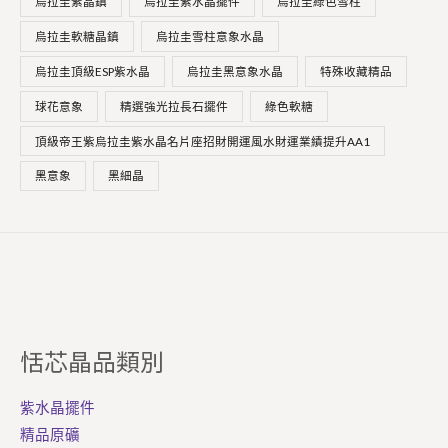
烏拉圭紫晶鎮
烏拉圭紫水晶擺件
烏拉圭綠色雪柱
烏拉圭軟糖晶鎮
烏拉圭雪柱意象水晶
烏拉圭頂級ESP紫水晶
烏拉圭黑意象水晶
特殊收藏精品
球花意象
精選強光拉長石擺件
綠色軟糖
頂級帝王紫烏拉圭紫水晶名片座招財開運風水財運業績提升AA1
黑意象
黑細晶
恬芯晶品類別
紫水晶擺件
精品原礦