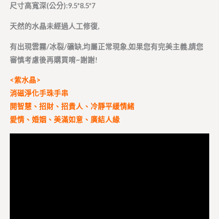
尺寸高寬深(公分):9.5*8.5*7
天然的水晶未經過人工修復,
有出現雲霧/冰裂/礦缺,均屬正常現象,如果您有完美主義,請您
審慎考慮後再購買唷~謝謝!
<紫水晶>
消磁淨化手珠手串
開智慧、招財、招貴人、冷靜平緩情緒
愛情、婚姻、美滿如意、廣結人緣