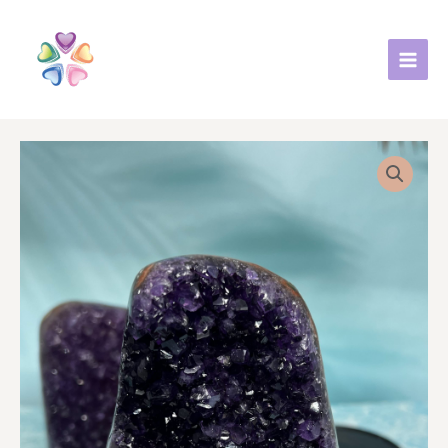
跳
至
主
要
內
容