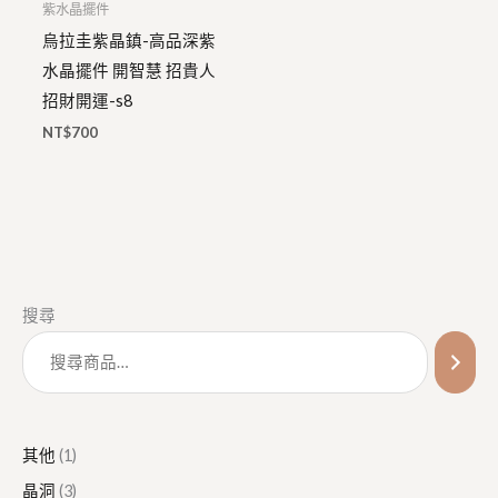
紫水晶擺件
烏拉圭紫晶鎮-高品深紫
水晶擺件 開智慧 招貴人
招財開運-s8
NT$
700
1
3
1
1
5
1
搜尋
個
個
個
2
0
6
產
產
產
個
個
個
品
品
品
產
產
產
品
品
品
其他
1
晶洞
3