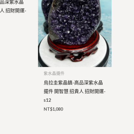
高品深紫水晶
人 招財開運-
紫水晶擺件
烏拉圭紫晶鎮-高品深紫水晶
擺件 開智慧 招貴人 招財開運-
s12
NT$
1,080