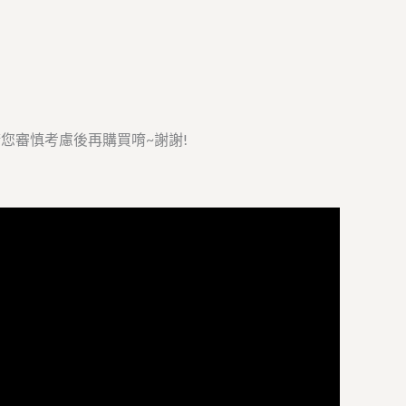
請您審慎考慮後再購買唷~謝謝!