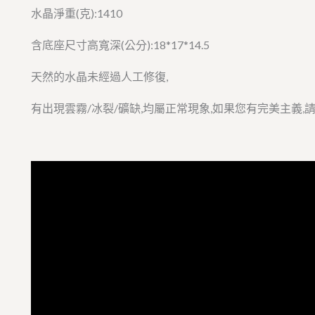
水晶淨重(克):1410
含底座尺寸高寬深(公分):18*17*14.5
天然的水晶未經過人工修復,
有出現雲霧/冰裂/礦缺,均屬正常現象,如果您有完美主義,