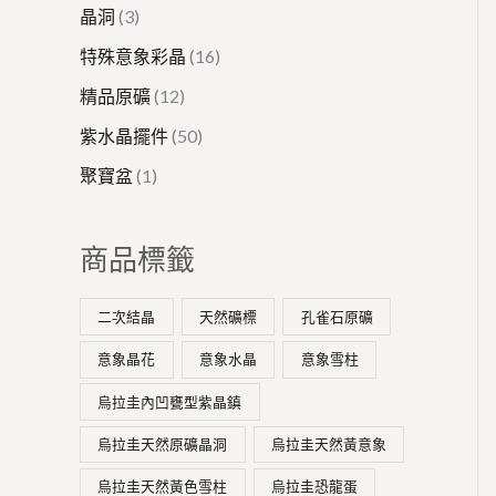
晶洞
3
特殊意象彩晶
16
精品原礦
12
紫水晶擺件
50
聚寶盆
1
商品標籤
二次結晶
天然礦標
孔雀石原礦
意象晶花
意象水晶
意象雪柱
烏拉圭內凹甕型紫晶鎮
烏拉圭天然原礦晶洞
烏拉圭天然黃意象
烏拉圭天然黃色雪柱
烏拉圭恐龍蛋