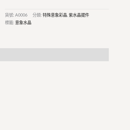
貨號:
A0006
分類:
特殊意象彩晶
,
紫水晶擺件
標籤:
意象水晶