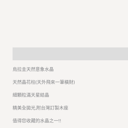
描述
烏拉圭天然意象水晶
天然晶花柱(天外飛來一筆橫財)
細顆粒滿天星結晶
精美全拋光,附台灣訂製木座
值得您收藏的水晶之一!!