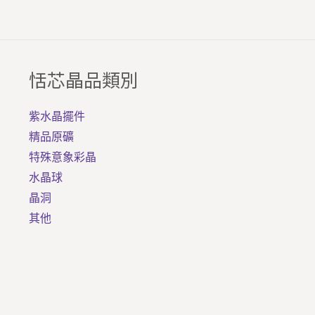
恬芯晶品類別
紫水晶擺件
精品原礦
特殊意象彩晶
水晶球
晶洞
其他
水晶球 | 水晶柱 | 紫水晶