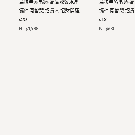
烏拉圭紫晶鎮-高品深紫水晶
烏拉圭紫晶鎮-
擺件 開智慧 招貴人 招財開運-
擺件 開智慧 招貴
s20
s18
NT$
1,988
NT$
680