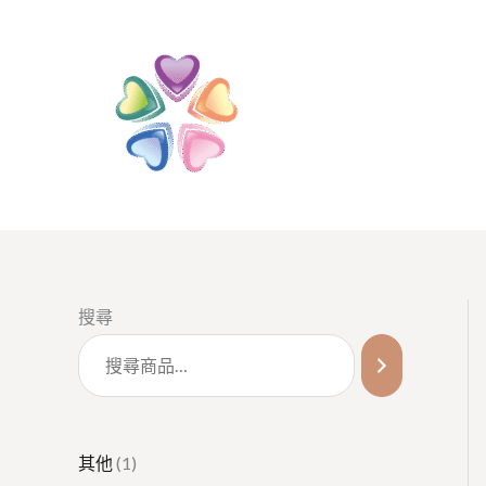
跳
至
主
要
內
容
1
3
1
1
5
1
搜尋
個
個
個
2
0
6
產
產
產
個
個
個
品
品
品
產
產
產
品
品
品
其他
1