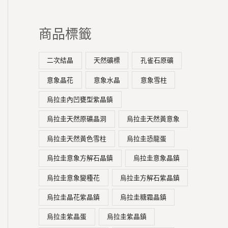
0
0
T
T
。
。
$
$
商品標籤
7
4
,
,
2
8
二次結晶
天然礦標
孔雀石原礦
8
8
意象晶花
意象水晶
意象雪柱
0
0
。
。
烏拉圭內凹甕型紫晶鎮
烏拉圭天然原礦晶洞
烏拉圭天然黃意象
烏拉圭天然黃色雪柱
烏拉圭恐龍蛋
烏拉圭意象方解石晶鎮
烏拉圭意象晶鎮
烏拉圭意象變種花
烏拉圭方解石紫晶鎮
烏拉圭晶花紫晶鎮
烏拉圭糖霜晶鎮
烏拉圭紫晶蛋
烏拉圭紫晶鎮