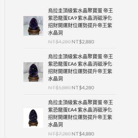
原
目
烏拉圭頂級紫水晶聚寶蛋 帝王
始
前
紫恐龍蛋EA9 紫水晶消磁淨化
價
價
招財開運財位運勢提升帝王紫
格
格
水晶洞
：
：
NT$
4,280
NT$
2,880
N
N
T
T
原
目
烏拉圭頂級紫水晶聚寶蛋 帝王
$
$
始
前
紫恐龍蛋EA6 紫水晶消磁淨化
4
2
價
價
招財開運財位運勢提升帝王紫
,
,
格
格
水晶洞
2
8
：
：
NT$
5,880
NT$
4,280
8
8
N
N
0
0
T
T
原
目
烏拉圭頂級紫水晶聚寶蛋 帝王
。
。
$
$
始
前
紫恐龍蛋EA4 紫水晶消磁淨化
5
4
價
價
招財開運財位運勢提升帝王紫
,
,
格
格
水晶洞
8
2
：
：
NT$
7,280
NT$
4,880
8
8
N
N