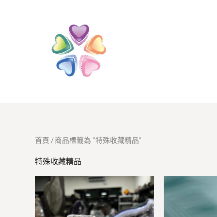
跳
至
主
要
內
容
首頁
/ 商品標籤為 “特殊收藏精品”
特殊收藏精品