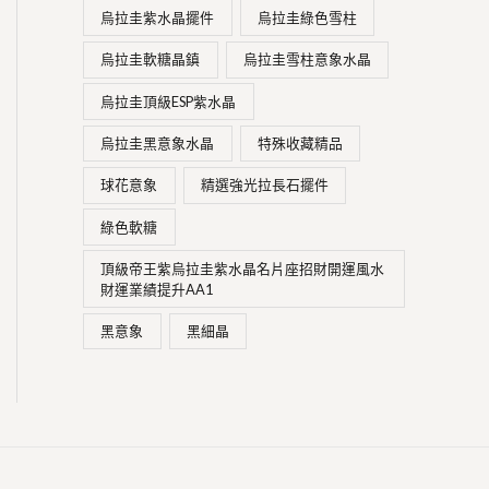
烏拉圭紫水晶擺件
烏拉圭綠色雪柱
烏拉圭軟糖晶鎮
烏拉圭雪柱意象水晶
烏拉圭頂級ESP紫水晶
烏拉圭黑意象水晶
特殊收藏精品
球花意象
精選強光拉長石擺件
綠色軟糖
頂級帝王紫烏拉圭紫水晶名片座招財開運風水
財運業績提升AA1
黑意象
黑細晶
Facebook
Instagram