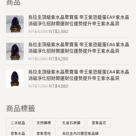
商品
原
目
烏拉圭頂級紫水晶聚寶蛋 帝王紫恐龍蛋EA9 紫水晶
始
前
消磁淨化招財開運財位運勢提升帝王紫水晶洞
價
價
NT$
4,280
NT$
2,880
格
格
：
：
原
目
烏拉圭頂級紫水晶聚寶蛋 帝王紫恐龍蛋EA6 紫水晶
N
N
始
前
消磁淨化招財開運財位運勢提升帝王紫水晶洞
T
T
價
價
NT$
5,880
NT$
4,280
$
$
格
格
4
2
：
：
原
目
,
,
烏拉圭頂級紫水晶聚寶蛋 帝王紫恐龍蛋EA4 紫水晶
N
N
始
前
2
8
消磁淨化招財開運財位運勢提升帝王紫水晶洞
T
T
價
價
8
8
NT$
7,280
NT$
4,880
$
$
格
格
0
0
5
4
：
：
。
。
,
,
N
N
8
2
商品標籤
T
T
8
8
$
$
0
0
7
4
二次結晶
天然礦標
孔雀石原礦
意象晶花
。
。
,
,
2
8
意象水晶
意象雪柱
烏拉圭內凹甕型紫晶鎮