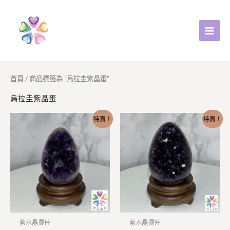
跳
至
主
要
內
容
首頁
/ 商品標籤為 “烏拉圭紫晶蛋”
烏拉圭紫晶蛋
原
目
原
目
特賣！
特賣！
始
前
始
前
價
價
價
價
格：
格：
格：
格：
NT$5,800。
NT$3,600。
NT$6,500。
NT$4,500
紫水晶擺件
紫水晶擺件