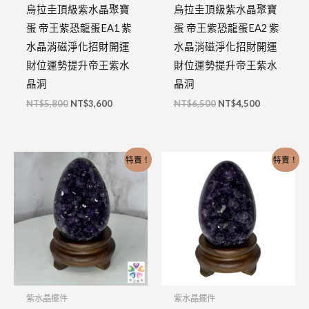
烏拉圭頂級紫水晶聚寶
烏拉圭頂級紫水晶聚寶
蛋 帝王紫恐龍蛋EA1 紫
蛋 帝王紫恐龍蛋EA2 紫
水晶消磁淨化招財開運
水晶消磁淨化招財開運
財位運勢提升帝王紫水
財位運勢提升帝王紫水
晶洞
晶洞
NT$
5,800
NT$
3,600
NT$
6,500
NT$
4,500
原
目
原
目
特賣！
特賣！
始
前
始
前
價
價
價
價
格：
格：
格：
格：
NT$6,380。
NT$4,180。
NT$7,280。
NT$4,880
紫水晶擺件
紫水晶擺件