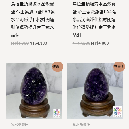
烏拉圭頂級紫水晶聚寶
烏拉圭頂級紫水晶聚寶
蛋 帝王紫恐龍蛋EA3 紫
蛋 帝王紫恐龍蛋EA4 紫
水晶消磁淨化招財開運
水晶消磁淨化招財開運
財位運勢提升帝王紫水
財位運勢提升帝王紫水
晶洞
晶洞
NT$
6,380
NT$
4,180
NT$
7,280
NT$
4,880
原
目
原
目
特賣！
特賣！
始
前
始
前
價
價
價
價
格：
格：
格：
格：
NT$5,880。
NT$4,280。
NT$4,280。
NT$2,880
紫水晶擺件
紫水晶擺件