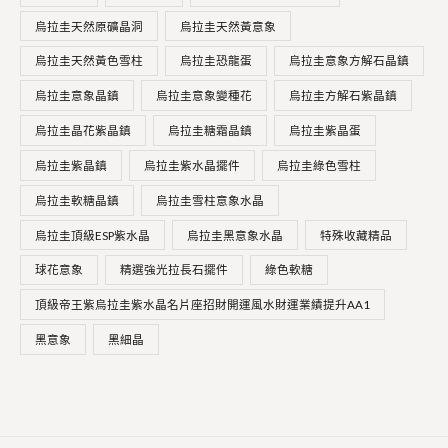
8
8
烏拉圭天然原礦晶洞
烏拉圭天然黃意象
0
0
。
。
烏拉圭天然黃色雪柱
烏拉圭恐龍蛋
烏拉圭意象方解石晶鎮
烏拉圭意象晶鎮
烏拉圭意象變種花
烏拉圭方解石紫晶鎮
烏拉圭晶花紫晶鎮
烏拉圭糖霜晶鎮
烏拉圭紫晶蛋
烏拉圭紫晶鎮
烏拉圭紫水晶擺件
烏拉圭綠色雪柱
烏拉圭軟糖晶鎮
烏拉圭雪柱意象水晶
烏拉圭頂級ESP紫水晶
烏拉圭黑意象水晶
特殊收藏精品
球花意象
精選強光拉長石擺件
綠色軟糖
頂級帝王紫烏拉圭紫水晶名片座招財開運風水財運業績提升AA1
黑意象
黑細晶