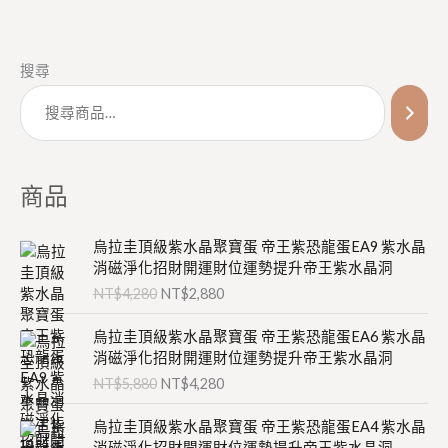
搜尋
商品
原
目
烏拉圭頂級紫水晶聚寶蛋 帝王紫恐龍蛋EA9 紫水晶
始
前
消磁淨化招財開運財位運勢提升帝王紫水晶洞
價
價
NT$
4,280
NT$
2,880
格
格
：
：
原
目
烏拉圭頂級紫水晶聚寶蛋 帝王紫恐龍蛋EA6 紫水晶
N
N
始
前
消磁淨化招財開運財位運勢提升帝王紫水晶洞
T
T
價
價
NT$
5,880
NT$
4,280
$
$
格
格
4
2
：
：
原
目
,
,
烏拉圭頂級紫水晶聚寶蛋 帝王紫恐龍蛋EA4 紫水晶
N
N
始
前
2
8
消磁淨化招財開運財位運勢提升帝王紫水晶洞