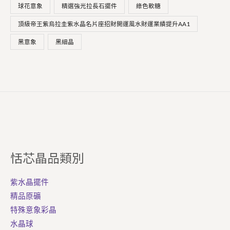
球花意象
精選強光拉長石擺件
綠色軟糖
頂級帝王紫烏拉圭紫水晶名片座招財開運風水財運業績提升AA1
黑意象
黑細晶
恬芯晶品類別
紫水晶擺件
精品原礦
特殊意象彩晶
水晶球