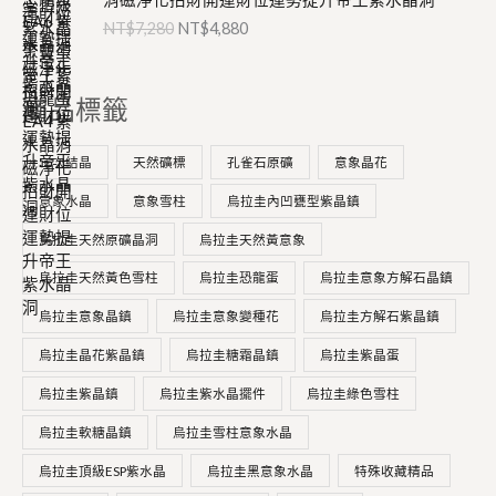
T
T
價
價
8
8
NT$
7,280
NT$
4,880
$
$
格
格
0
0
5
4
：
：
。
。
,
,
N
N
8
2
商品標籤
T
T
8
8
$
$
0
0
7
4
二次結晶
天然礦標
孔雀石原礦
意象晶花
。
。
,
,
2
8
意象水晶
意象雪柱
烏拉圭內凹甕型紫晶鎮
8
8
烏拉圭天然原礦晶洞
烏拉圭天然黃意象
0
0
。
。
烏拉圭天然黃色雪柱
烏拉圭恐龍蛋
烏拉圭意象方解石晶鎮
烏拉圭意象晶鎮
烏拉圭意象變種花
烏拉圭方解石紫晶鎮
烏拉圭晶花紫晶鎮
烏拉圭糖霜晶鎮
烏拉圭紫晶蛋
烏拉圭紫晶鎮
烏拉圭紫水晶擺件
烏拉圭綠色雪柱
烏拉圭軟糖晶鎮
烏拉圭雪柱意象水晶
烏拉圭頂級ESP紫水晶
烏拉圭黑意象水晶
特殊收藏精品