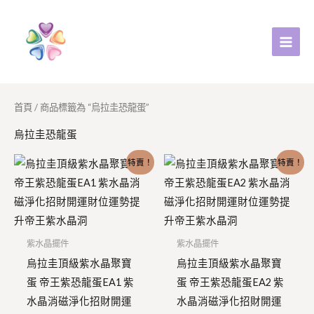
跳
至
主
要
內
容
首頁
/ 商品標籤為 “烏拉圭恐龍蛋”
烏拉圭恐龍蛋
原
目
原
目
特賣！
特賣！
始
前
始
前
價
價
價
價
格：
格：
格：
格：
NT$5,800。
NT$3,600。
NT$6,500。
NT$4,500
紫水晶擺件
紫水晶擺件
烏拉圭頂級紫水晶聚寶
烏拉圭頂級紫水晶聚寶
蛋 帝王紫恐龍蛋EA1 紫
蛋 帝王紫恐龍蛋EA2 紫
水晶消磁淨化招財開運
水晶消磁淨化招財開運