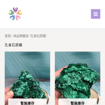
跳
至
主
要
內
容
首頁
/ 商品標籤為 “孔雀石原礦”
孔雀石原礦
暫無庫存
暫無庫存