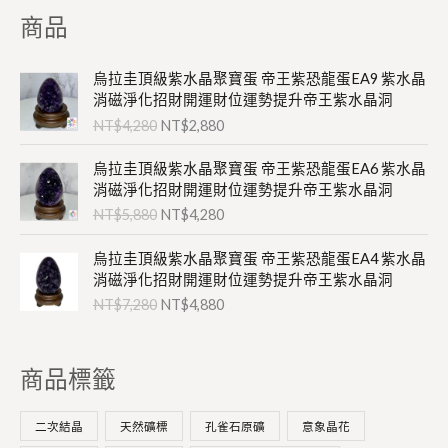
商品
原
目
烏拉圭頂級紫水晶聚寶蛋 帝王紫恐龍蛋EA9 紫水晶
始
前
消磁淨化招財開運財位運勢提升帝王紫水晶洞
價
價
NT$
4,280
NT$
2,880
格
格
：
：
原
目
烏拉圭頂級紫水晶聚寶蛋 帝王紫恐龍蛋EA6 紫水晶
N
N
始
前
消磁淨化招財開運財位運勢提升帝王紫水晶洞
T
T
價
價
NT$
5,880
NT$
4,280
$
$
格
格
4
2
：
：
原
目
,
,
烏拉圭頂級紫水晶聚寶蛋 帝王紫恐龍蛋EA4 紫水晶
N
N
始
前
2
8
消磁淨化招財開運財位運勢提升帝王紫水晶洞
T
T
價
價
8
8
NT$
7,280
NT$
4,880
$
$
格
格
0
0
5
4
：
：
。
。
,
,
N
N
8
2
商品標籤
T
T
8
8
$
$
0
0
7
4
二次結晶
天然礦標
孔雀石原礦
意象晶花
。
。
,
,