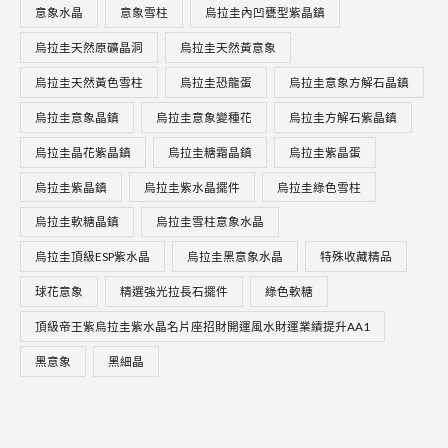
2
8
意象水晶
意象雪柱
烏拉圭內凹甕型紫晶鎮
8
8
烏拉圭天然原礦晶洞
烏拉圭天然黃意象
0
0
。
。
烏拉圭天然黃色雪柱
烏拉圭恐龍蛋
烏拉圭意象方解石晶鎮
烏拉圭意象晶鎮
烏拉圭意象變種花
烏拉圭方解石紫晶鎮
烏拉圭晶花紫晶鎮
烏拉圭糖霜晶鎮
烏拉圭紫晶蛋
烏拉圭紫晶鎮
烏拉圭紫水晶擺件
烏拉圭綠色雪柱
烏拉圭軟糖晶鎮
烏拉圭雪柱意象水晶
烏拉圭頂級ESP紫水晶
烏拉圭黑意象水晶
特殊收藏精品
球花意象
精選強光拉長石擺件
綠色軟糖
頂級帝王紫烏拉圭紫水晶名片座招財開運風水財運業績提升AA1
黑意象
黑細晶