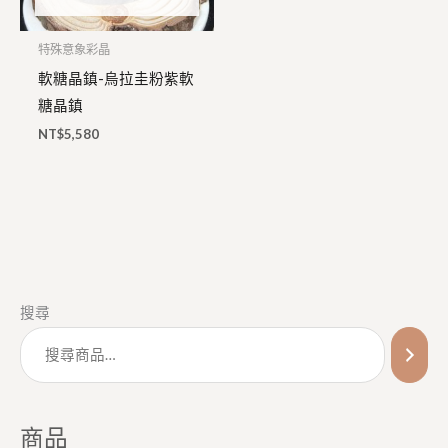
特殊意象彩晶
軟糖晶鎮-烏拉圭粉紫軟
糖晶鎮
NT$
5,580
搜尋
商品