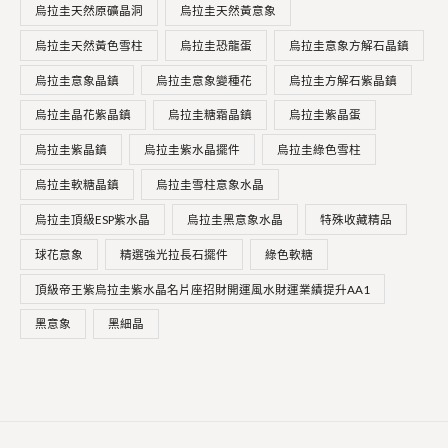
烏拉圭天然原礦晶洞
烏拉圭天然黃意象
0
0
。
。
烏拉圭天然黃色雪柱
烏拉圭恐龍蛋
烏拉圭意象方解石晶鎮
烏拉圭意象晶鎮
烏拉圭意象變種花
烏拉圭方解石紫晶鎮
烏拉圭晶花紫晶鎮
烏拉圭糖霜晶鎮
烏拉圭紫晶蛋
烏拉圭紫晶鎮
烏拉圭紫水晶擺件
烏拉圭綠色雪柱
烏拉圭軟糖晶鎮
烏拉圭雪柱意象水晶
烏拉圭頂級ESP紫水晶
烏拉圭黑意象水晶
特殊收藏精品
球花意象
精選強光拉長石擺件
綠色軟糖
頂級帝王紫烏拉圭紫水晶名片座招財開運風水財運業績提升AA1
黑意象
黑細晶