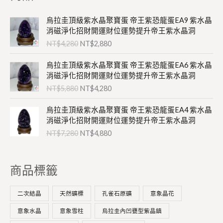
原
目
烏拉圭頂級紫水晶聚寶蛋 帝王紫恐龍蛋EA9 紫水晶
始
前
消磁淨化招財開運財位運勢提升帝王紫水晶洞
價
價
NT$
4,280
NT$
2,880
格
格
：
：
原
目
烏拉圭頂級紫水晶聚寶蛋 帝王紫恐龍蛋EA6 紫水晶
N
N
始
前
消磁淨化招財開運財位運勢提升帝王紫水晶洞
T
T
價
價
NT$
5,880
NT$
4,280
$
$
格
格
4
2
：
：
原
目
,
,
烏拉圭頂級紫水晶聚寶蛋 帝王紫恐龍蛋EA4 紫水晶
N
N
始
前
2
8
消磁淨化招財開運財位運勢提升帝王紫水晶洞
T
T
價
價
8
8
NT$
7,280
NT$
4,880
$
$
格
格
0
0
5
4
：
：
。
。
,
,
N
N
8
2
商品標籤
T
T
8
8
$
$
0
0
7
4
二次結晶
天然礦標
孔雀石原礦
意象晶花
。
。
,
,
2
8
意象水晶
意象雪柱
烏拉圭內凹甕型紫晶鎮
8
8