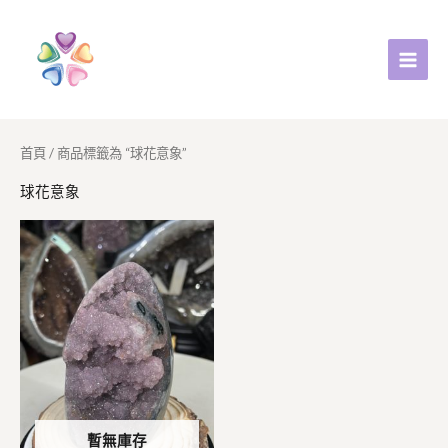
跳
至
主
要
內
容
首頁
/ 商品標籤為 “球花意象”
球花意象
暫無庫存